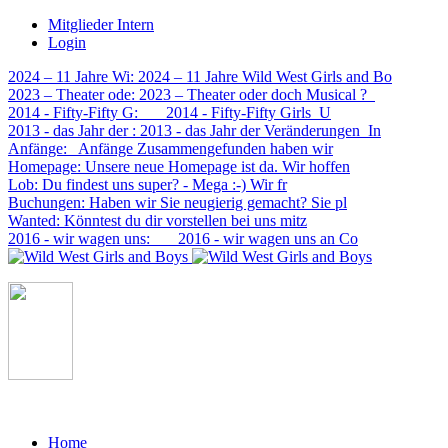
Mitglieder Intern
Login
2024 – 11 Jahre Wi
: 2024 – 11 Jahre Wild West Girls and Bo
2023 – Theater ode
: 2023 – Theater oder doch Musical ?
2014 - Fifty-Fifty G
: 2014 - Fifty-Fifty Girls U
2013 - das Jahr der
: 2013 - das Jahr der Veränderungen In
Anfänge
: Anfänge Zusammengefunden haben wir
Homepage
: Unsere neue Homepage ist da. Wir hoffen
Lob
: Du findest uns super? - Mega :-) Wir fr
Buchungen
: Haben wir Sie neugierig gemacht? Sie pl
Wanted
: Könntest du dir vorstellen bei uns mitz
2016 - wir wagen uns
: 2016 - wir wagen uns an Co
Home