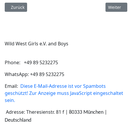
Vorheriger Beitrag: Cancan Operette
Nächster Be
Zurück
Weiter
Wild West Girls e.V. and Boys
Phone: +49 89 5232275
WhatsApp: +49 89 5232275
Email:
Diese E-Mail-Adresse ist vor Spambots
geschützt! Zur Anzeige muss JavaScript eingeschaltet
sein.
Adresse: Theresienstr. 81 f
| 80333 München |
Deutschland