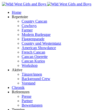
Home
Repertoire
Country Cancan
Cowboys
Farmer
Modern Burlesque
Flaggenparade
Country und Westerntanz
American Showdance
French Cancan
Cancan Operette
Cancan Kurios
Workshop
Aktive
Tänzer/innen
Background Crew
Vorstand
Chronik
Referenzen
Presse
Partner
Bewertungen
Termine