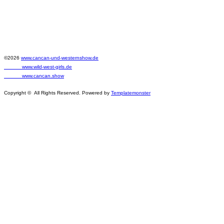
©2026
www.cancan-und-westernshow.de
www.wild-west-girls.de
www.cancan.show
Copyright © All Rights Reserved. Powered by
Templatemonster