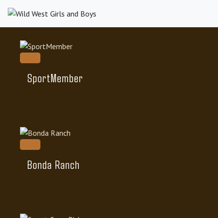
Zoom
SportMember
Zoom
Bonda Ranch