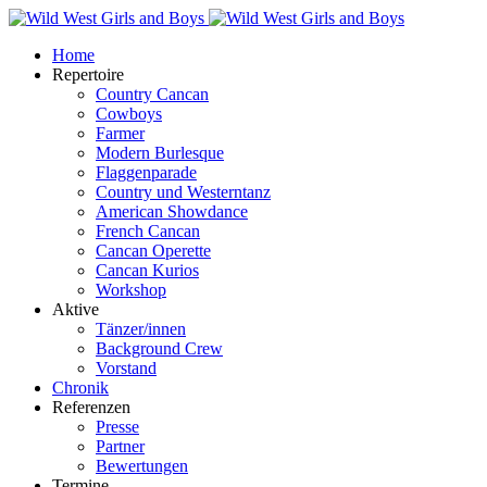
Home
Repertoire
Country Cancan
Cowboys
Farmer
Modern Burlesque
Flaggenparade
Country und Westerntanz
American Showdance
French Cancan
Cancan Operette
Cancan Kurios
Workshop
Aktive
Tänzer/innen
Background Crew
Vorstand
Chronik
Referenzen
Presse
Partner
Bewertungen
Termine