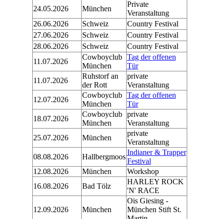
Private
24.05.2026
München
Veranstaltung
26.06.2026
Schweiz
Country Festival
27.06.2026
Schweiz
Country Festival
28.06.2026
Schweiz
Country Festival
Cowboyclub
Tag der offenen
11.07.2026
München
Tür
Ruhstorf an
private
11.07.2026
der Rott
Veranstaltung
Cowboyclub
Tag der offenen
12.07.2026
München
Tür
Cowboyclub
private
18.07.2026
München
Veranstaltung
private
25.07.2026
München
Veranstaltung
Indianer & Trapper
08.08.2026
Hallbergmoos
Festival
12.08.2026
München
Workshop
HARLEY ROCK
16.08.2026
Bad Tölz
'N' RACE
Ois Giesing -
12.09.2026
München
München Stift St.
Martin