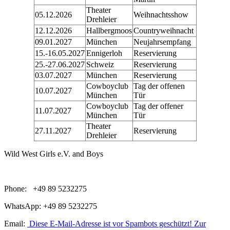
Theater
05.12.2026
Weihnachtsshow
Drehleier
12.12.2026
Hallbergmoos
Countryweihnacht
09.01.2027
München
Neujahrsempfang
15.-16.05.2027
Ennigerloh
Reservierung
25.-27.06.2027
Schweiz
Reservierung
03.07.2027
München
Reservierung
Cowboyclub
Tag der offenen
10.07.2027
München
Tür
Cowboyclub
Tag der offener
11.07.2027
München
Tür
Theater
27.11.2027
Reservierung
Drehleier
Wild West Girls e.V. and Boys
Phone: +49 89 5232275
WhatsApp: +49 89 5232275
Email:
Diese E-Mail-Adresse ist vor Spambots geschützt! Zur