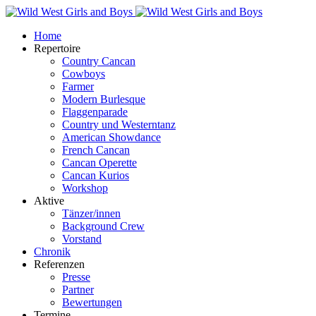
Home
Repertoire
Country Cancan
Cowboys
Farmer
Modern Burlesque
Flaggenparade
Country und Westerntanz
American Showdance
French Cancan
Cancan Operette
Cancan Kurios
Workshop
Aktive
Tänzer/innen
Background Crew
Vorstand
Chronik
Referenzen
Presse
Partner
Bewertungen
Termine