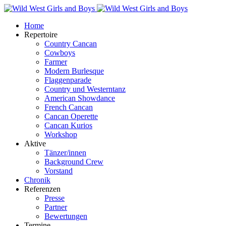
Home
Repertoire
Country Cancan
Cowboys
Farmer
Modern Burlesque
Flaggenparade
Country und Westerntanz
American Showdance
French Cancan
Cancan Operette
Cancan Kurios
Workshop
Aktive
Tänzer/innen
Background Crew
Vorstand
Chronik
Referenzen
Presse
Partner
Bewertungen
Termine